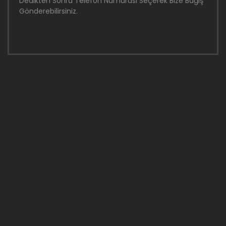
Dedikten Sonra Telefon Numarası Seçerek Bize Bağış
Gönderebilirsiniz.