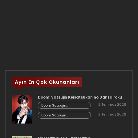
Ayın En Çok Okunanları
Doom: Satsujin Keisatsukan no Danzairoku
2 Temmuz 2026
Doom Satsujin
Keisatsukan no
2 Temmuz 2026
Danzairoku 06.02
Doom Satsujin
Keisatsukan no
Danzairoku 06.01