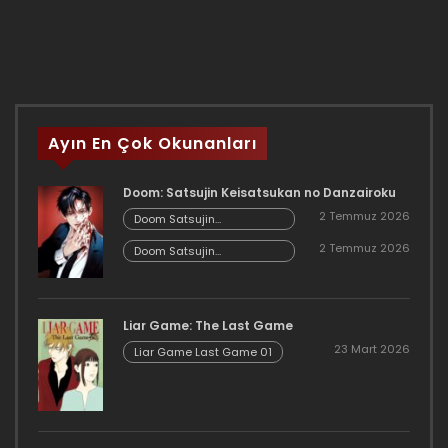
Ayın En Çok Okunanları
Doom: Satsujin Keisatsukan no Danzairoku
2 Temmuz 2026
Doom Satsujin
Keisatsukan no
2 Temmuz 2026
Danzairoku 06.02
Doom Satsujin
Keisatsukan no
Danzairoku 06.01
Liar Game: The Last Game
23 Mart 2026
Liar Game Last Game 01