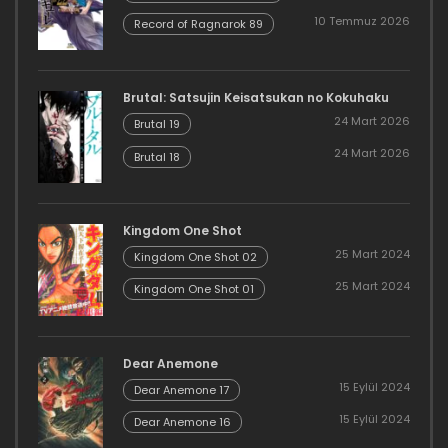
10 Temmuz 2026
Record of Ragnarok 89
Brutal: Satsujin Keisatsukan no Kokuhaku
24 Mart 2026
Brutal 19
24 Mart 2026
Brutal 18
Kingdom One Shot
25 Mart 2024
Kingdom One Shot 02
25 Mart 2024
Kingdom One Shot 01
Dear Anemone
15 Eylül 2024
Dear Anemone 17
15 Eylül 2024
Dear Anemone 16