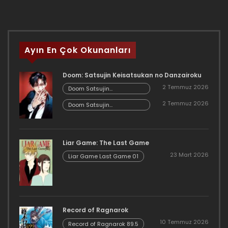
Ayın En Çok Okunanları
Doom: Satsujin Keisatsukan no Danzairoku
2 Temmuz 2026
Doom Satsujin
Keisatsukan no
2 Temmuz 2026
Danzairoku 06.02
Doom Satsujin
Keisatsukan no
Danzairoku 06.01
Liar Game: The Last Game
23 Mart 2026
Liar Game Last Game 01
Record of Ragnarok
10 Temmuz 2026
Record of Ragnarok 89.5