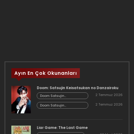
Ayın En Çok Okunanları
Doom: Satsujin Keisatsukan no Danzairoku
2 Temmuz 2026
Doom Satsujin
Keisatsukan no
2 Temmuz 2026
Danzairoku 06.02
Doom Satsujin
Keisatsukan no
Danzairoku 06.01
Liar Game: The Last Game