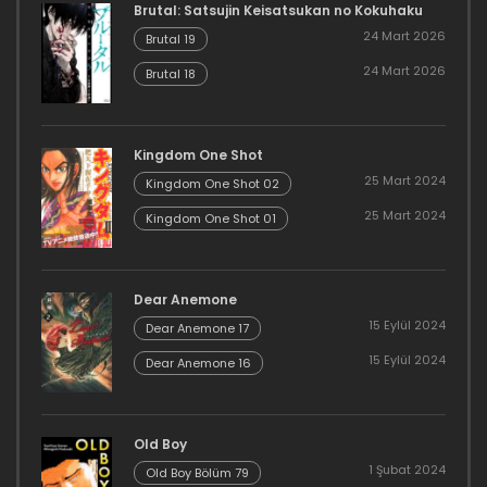
Brutal: Satsujin Keisatsukan no Kokuhaku
24 Mart 2026
Brutal 19
24 Mart 2026
Brutal 18
Kingdom One Shot
25 Mart 2024
Kingdom One Shot 02
25 Mart 2024
Kingdom One Shot 01
Dear Anemone
15 Eylül 2024
Dear Anemone 17
15 Eylül 2024
Dear Anemone 16
Old Boy
1 Şubat 2024
Old Boy Bölüm 79