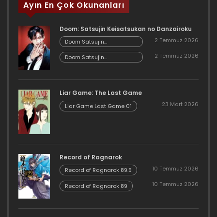
Ayın En Çok Okunanları
Doom: Satsujin Keisatsukan no Danzairoku
2 Temmuz 2026
Doom Satsujin
Keisatsukan no
2 Temmuz 2026
Danzairoku 06.02
Doom Satsujin
Keisatsukan no
Danzairoku 06.01
Liar Game: The Last Game
23 Mart 2026
Liar Game Last Game 01
Record of Ragnarok
10 Temmuz 2026
Record of Ragnarok 89.5
10 Temmuz 2026
Record of Ragnarok 89