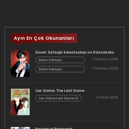
Ayın En Çok Okunanları
Doom: Satsujin Keisatsukan no Danzairoku
2 Temmuz 2026
Doom Satsujin
Keisatsukan no
2 Temmuz 2026
Danzairoku 06.02
Doom Satsujin
Keisatsukan no
Danzairoku 06.01
Liar Game: The Last Game
23 Mart 2026
Liar Game Last Game 01
Record of Ragnarok