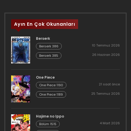
Ayın En Çok Okunanları
Berserk
10 Temmuz 2026
Berserk 386
26 Haziran 2026
Berserk 385
One Piece
21 saat önce
One Piece 1190
25 Temmuz 2026
One Piece 1189
Hajime no Ippo
4 Mart 2026
Bölüm 1515