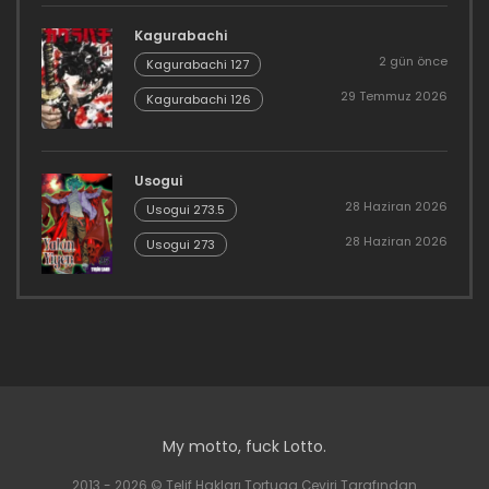
Kagurabachi
2 gün önce
Kagurabachi 127
29 Temmuz 2026
Kagurabachi 126
Usogui
28 Haziran 2026
Usogui 273.5
28 Haziran 2026
Usogui 273
My motto, fuck Lotto.
2013 - 2026 © Telif Hakları Tortuga Çeviri Tarafından