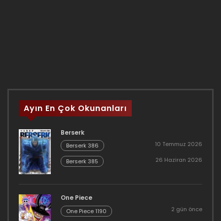
Ayın En Çok Okunanları
Berserk
10 Temmuz 2026
Berserk 386
26 Haziran 2026
Berserk 385
One Piece
2 gün önce
One Piece 1190