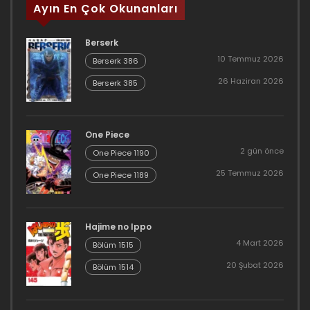
Ayın En Çok Okunanları
Berserk
10 Temmuz 2026
Berserk 386
26 Haziran 2026
Berserk 385
One Piece
2 gün önce
One Piece 1190
25 Temmuz 2026
One Piece 1189
Hajime no Ippo
4 Mart 2026
Bölüm 1515
20 Şubat 2026
Bölüm 1514