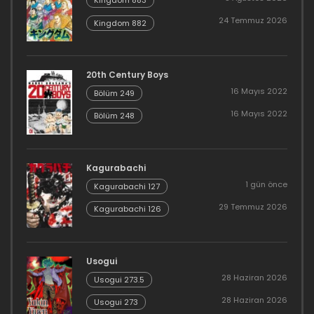
Kingdom 883
24 Temmuz 2026
Kingdom 882
20th Century Boys
16 Mayıs 2022
Bölüm 249
16 Mayıs 2022
Bölüm 248
Kagurabachi
1 gün önce
Kagurabachi 127
29 Temmuz 2026
Kagurabachi 126
Usogui
28 Haziran 2026
Usogui 273.5
28 Haziran 2026
Usogui 273