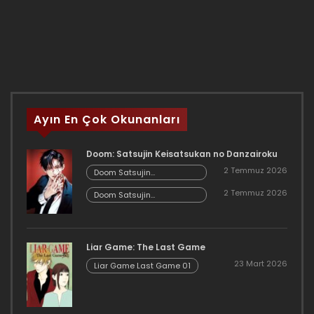
Ayın En Çok Okunanları
Doom: Satsujin Keisatsukan no Danzairoku
2 Temmuz 2026
Doom Satsujin
Keisatsukan no
2 Temmuz 2026
Danzairoku 06.02
Doom Satsujin
Keisatsukan no
Danzairoku 06.01
Liar Game: The Last Game
23 Mart 2026
Liar Game Last Game 01