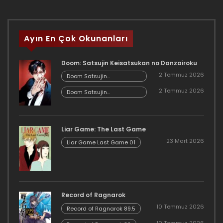
Ayın En Çok Okunanları
Doom: Satsujin Keisatsukan no Danzairoku
2 Temmuz 2026
Doom Satsujin
Keisatsukan no
2 Temmuz 2026
Danzairoku 06.02
Doom Satsujin
Keisatsukan no
Danzairoku 06.01
Liar Game: The Last Game
23 Mart 2026
Liar Game Last Game 01
Record of Ragnarok
10 Temmuz 2026
Record of Ragnarok 89.5
10 Temmuz 2026