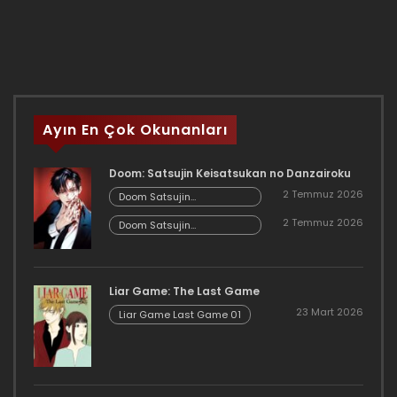
Ayın En Çok Okunanları
Doom: Satsujin Keisatsukan no Danzairoku
2 Temmuz 2026
Doom Satsujin
Keisatsukan no
2 Temmuz 2026
Danzairoku 06.02
Doom Satsujin
Keisatsukan no
Danzairoku 06.01
Liar Game: The Last Game
23 Mart 2026
Liar Game Last Game 01