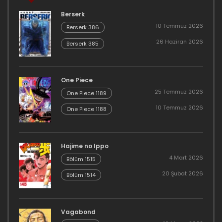
Berserk
10 Temmuz 2026
Berserk 386
26 Haziran 2026
Berserk 385
One Piece
25 Temmuz 2026
One Piece 1189
10 Temmuz 2026
One Piece 1188
Hajime no Ippo
4 Mart 2026
Bölüm 1515
20 Şubat 2026
Bölüm 1514
Vagabond