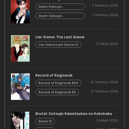
2 Temmuz 2026
Doom Satsujin
Keisatsukan no
2 Temmuz 2026
Danzairoku 06.02
Doom Satsujin
Keisatsukan no
Danzairoku 06.01
Liar Game: The Last Game
23 Mart 2026
Liar Game Last Game 01
Record of Ragnarok
10 Temmuz 2026
Record of Ragnarok 89.5
10 Temmuz 2026
Record of Ragnarok 89
Brutal: Satsujin Keisatsukan no Kokuhaku
24 Mart 2026
Brutal 19