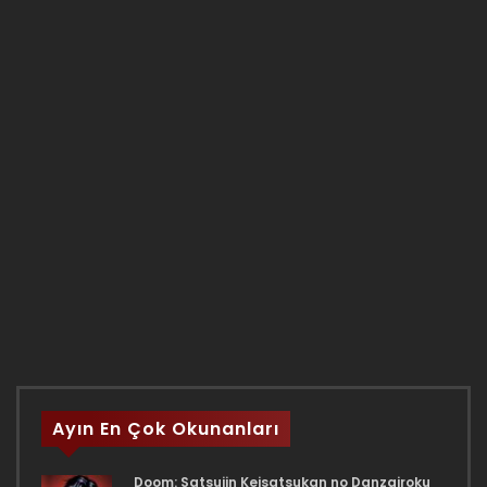
Ayın En Çok Okunanları
Doom: Satsujin Keisatsukan no Danzairoku