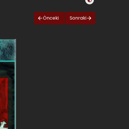
Önceki
Sonraki