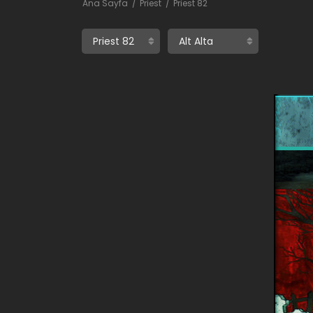
Ana Sayfa
Priest
Priest 82