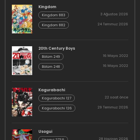
Kingdom
3 Ağustos 2026
Kingdom 883
24 Temmuz 2026
Kingdom 882
20th Century Boys
16 Mayıs 2022
Bölüm 249
16 Mayıs 2022
Bölüm 248
Kagurabachi
22 saat önce
Kagurabachi 127
29 Temmuz 2026
Kagurabachi 126
Usogui
28 Haziran 2026
Usogui 273.5