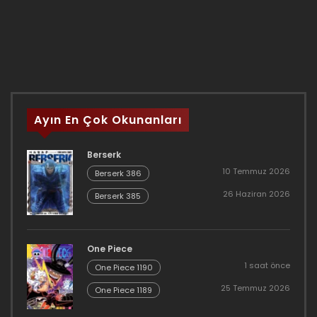
Ayın En Çok Okunanları
Berserk
10 Temmuz 2026
Berserk 386
26 Haziran 2026
Berserk 385
One Piece
1 saat önce
One Piece 1190
25 Temmuz 2026
One Piece 1189