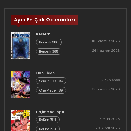
Ayın En Çok Okunanları
Berserk
10 Temmuz 2026
Berserk 386
26 Haziran 2026
Berserk 385
One Piece
2 gün önce
One Piece 1190
25 Temmuz 2026
One Piece 1189
Hajime no Ippo
4 Mart 2026
Bölüm 1515
20 Şubat 2026
Bölüm 1514