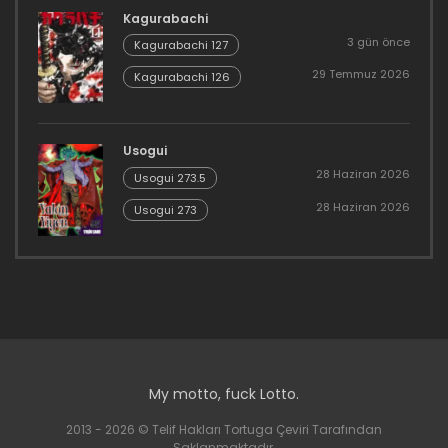
Kagurabachi
3 gün önce
Kagurabachi 127
29 Temmuz 2026
Kagurabachi 126
Usogui
28 Haziran 2026
Usogui 273.5
28 Haziran 2026
Usogui 273
My motto, fuck Lotto.
2013 - 2026 © Telif Hakları Tortuga Çeviri Tarafından
Saklanmaktadır.