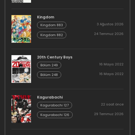
Kingdom
3 Ağustos 2026
Kingdom 883
24 Temmuz 2026
Kingdom 882
20th Century Boys
16 Mayıs 2022
Bölüm 249
16 Mayıs 2022
Bölüm 248
Kagurabachi
22 saat önce
Kagurabachi 127
29 Temmuz 2026
Kagurabachi 126