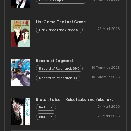
Danzairoku 06.02
Doom Satsujin
Keisatsukan no
Danzairoku 06.01
Liar Game: The Last Game
23 Mart 2026
Liar Game Last Game 01
Record of Ragnarok
10 Temmuz 2026
Record of Ragnarok 89.5
10 Temmuz 2026
Record of Ragnarok 89
Brutal: Satsujin Keisatsukan no Kokuhaku
24 Mart 2026
Brutal 19
24 Mart 2026
Brutal 18