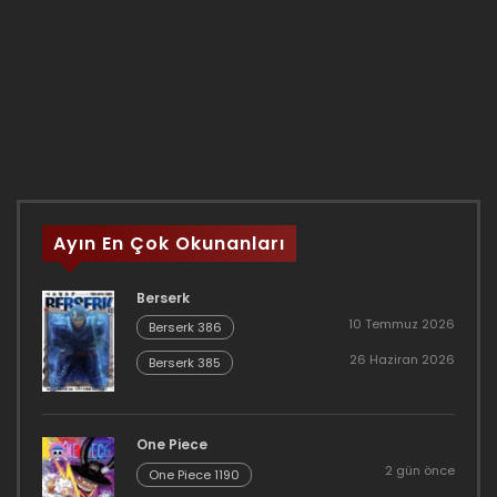
Ayın En Çok Okunanları
Berserk
10 Temmuz 2026
Berserk 386
26 Haziran 2026
Berserk 385
One Piece
2 gün önce
One Piece 1190