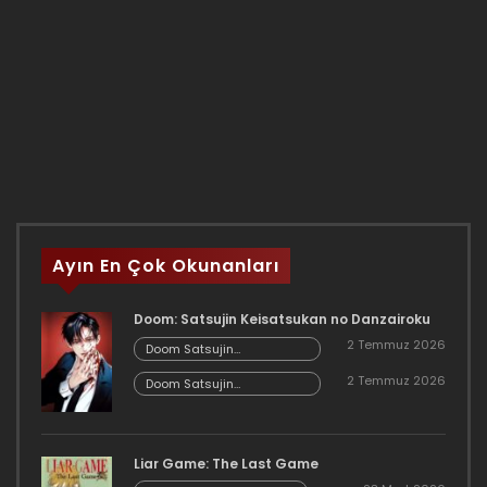
Ayın En Çok Okunanları
Doom: Satsujin Keisatsukan no Danzairoku
2 Temmuz 2026
Doom Satsujin
Keisatsukan no
2 Temmuz 2026
Danzairoku 06.02
Doom Satsujin
Keisatsukan no
Danzairoku 06.01
Liar Game: The Last Game