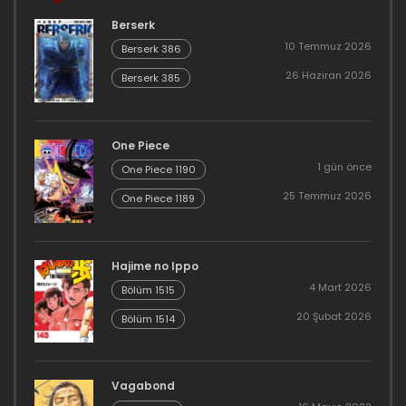
Berserk
10 Temmuz 2026
Berserk 386
26 Haziran 2026
Berserk 385
One Piece
1 gün önce
One Piece 1190
25 Temmuz 2026
One Piece 1189
Hajime no Ippo
4 Mart 2026
Bölüm 1515
20 Şubat 2026
Bölüm 1514
Vagabond