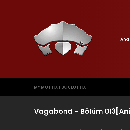
Ana 
MY MOTTO, FUCK LOTTO.
Vagabond - Bölüm 013[An