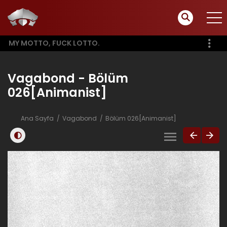
MY MOTTO, FUCK LOTTO.
Vagabond - Bölüm
026[Animanist]
Ana Sayfa
Vagabond
Bölüm 026[Animanist]