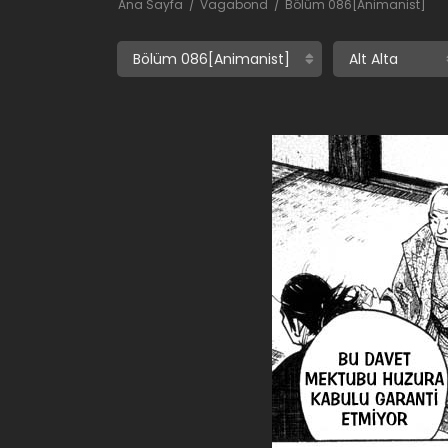
Ana Sayfa
Vagabond
Bölüm 086[Animanist]