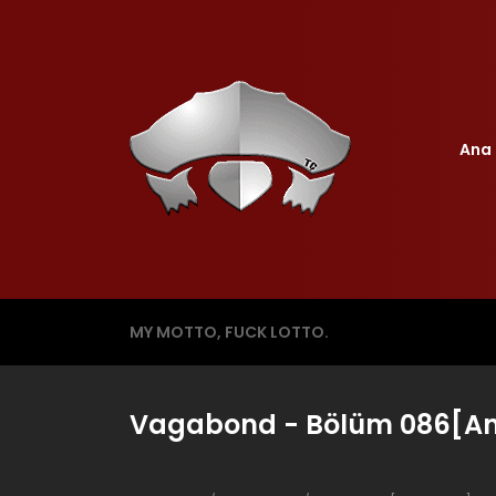
Ana 
MY MOTTO, FUCK LOTTO.
Vagabond - Bölüm 086[An