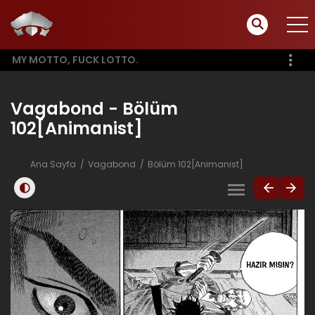
MY MOTTO, FUCK LOTTO.
Vagabond - Bölüm
102[Animanist]
Ana Sayfa
Vagabond
Bölüm 102[Animanist]