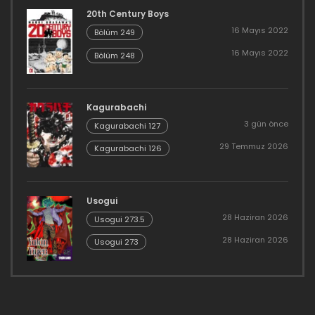
20th Century Boys
16 Mayıs 2022
Bölüm 249
16 Mayıs 2022
Bölüm 248
Kagurabachi
3 gün önce
Kagurabachi 127
29 Temmuz 2026
Kagurabachi 126
Usogui
28 Haziran 2026
Usogui 273.5
28 Haziran 2026
Usogui 273