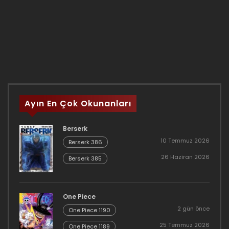
Ayın En Çok Okunanları
Berserk
10 Temmuz 2026
Berserk 386
26 Haziran 2026
Berserk 385
One Piece
2 gün önce
One Piece 1190
25 Temmuz 2026
One Piece 1189