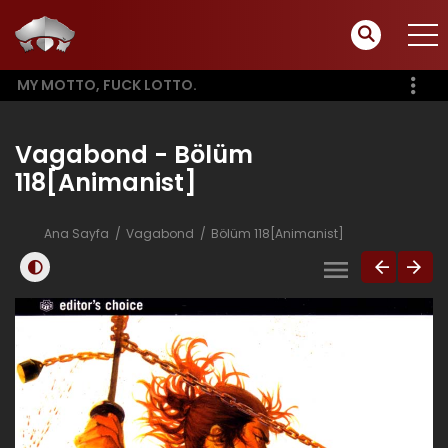
MY MOTTO, FUCK LOTTO.
Vagabond - Bölüm
118[Animanist]
Ana Sayfa
Vagabond
Bölüm 118[Animanist]