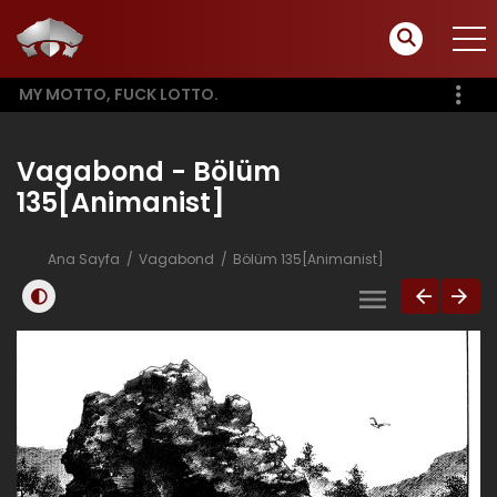
MY MOTTO, FUCK LOTTO.
Vagabond - Bölüm
135[Animanist]
Ana Sayfa
Vagabond
Bölüm 135[Animanist]