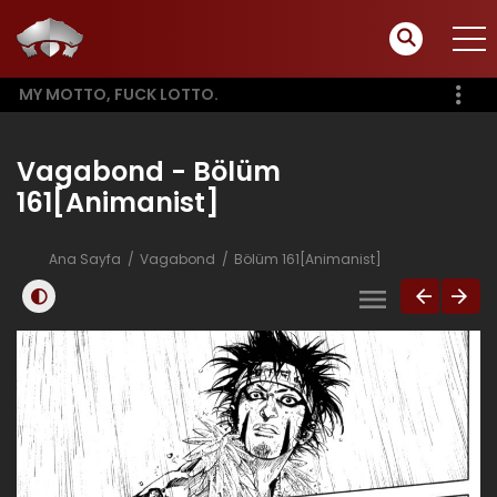
MY MOTTO, FUCK LOTTO.
Vagabond - Bölüm
161[Animanist]
Ana Sayfa
Vagabond
Bölüm 161[Animanist]