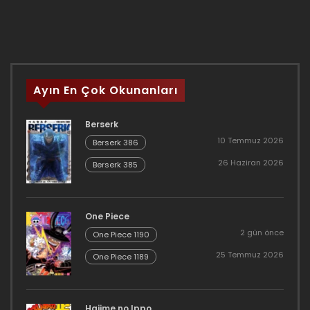
Ayın En Çok Okunanları
Berserk
10 Temmuz 2026
Berserk 386
26 Haziran 2026
Berserk 385
One Piece
2 gün önce
One Piece 1190
25 Temmuz 2026
One Piece 1189
Hajime no Ippo