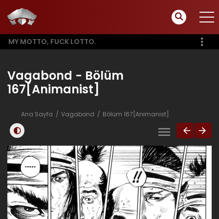
MY MOTTO, FUCK LOTTO.
Vagabond - Bölüm
167[Animanist]
Ana Sayfa
Vagabond
Bölüm 167[Animanist]