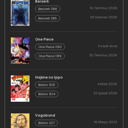
Berserk
10 Temmuz 2026
Berserk 386
26 Haziran 2026
Berserk 385
One Piece
4 saat önce
One Piece 1190
25 Temmuz 2026
One Piece 1189
Hajime no Ippo
4 Mart 2026
Bölüm 1515
20 Şubat 2026
Bölüm 1514
Vagabond
16 Mayıs 2022
Bölüm 327