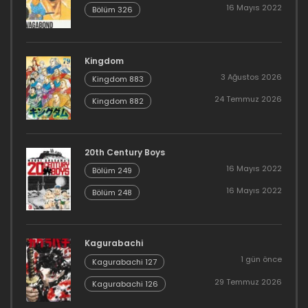
16 Mayıs 2022
Bölüm 326
Kingdom
3 Ağustos 2026
Kingdom 883
24 Temmuz 2026
Kingdom 882
20th Century Boys
16 Mayıs 2022
Bölüm 249
16 Mayıs 2022
Bölüm 248
Kagurabachi
1 gün önce
Kagurabachi 127
29 Temmuz 2026
Kagurabachi 126