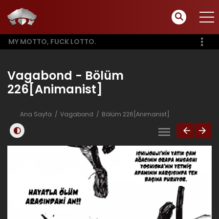
MY MOTTO, FUCK LOTTO.
Vagabond - Bölüm
226[Animanist]
Ana Sayfa
Vagabond
Bölüm 226[Animanist]