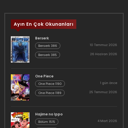
Ayın En Çok Okunanları
Berserk
10 Temmuz 2026
Berserk 386
26 Haziran 2026
Berserk 385
One Piece
1 gün önce
One Piece 1190
25 Temmuz 2026
One Piece 1189
Hajime no Ippo
4 Mart 2026
Bölüm 1515