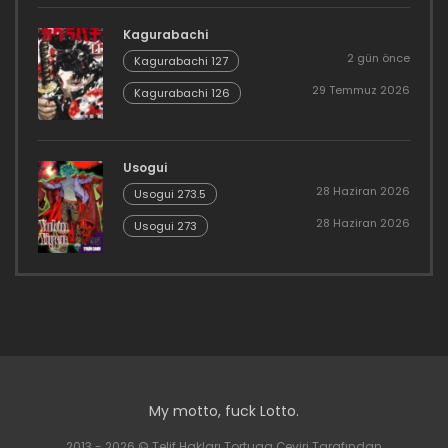
Kagurabachi
2 gün önce
Kagurabachi 127
29 Temmuz 2026
Kagurabachi 126
Usogui
28 Haziran 2026
Usogui 273.5
28 Haziran 2026
Usogui 273
My motto, fuck Lotto.
2013 - 2026 © Telif Hakları Tortuga Çeviri Tarafından