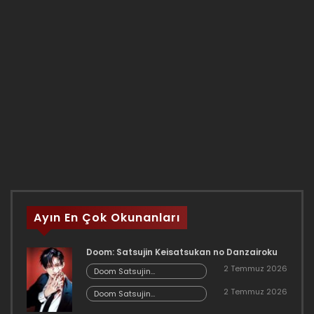
Ayın En Çok Okunanları
Doom: Satsujin Keisatsukan no Danzairoku
2 Temmuz 2026
Doom Satsujin
Keisatsukan no
2 Temmuz 2026
Danzairoku 06.02
Doom Satsujin
Keisatsukan no