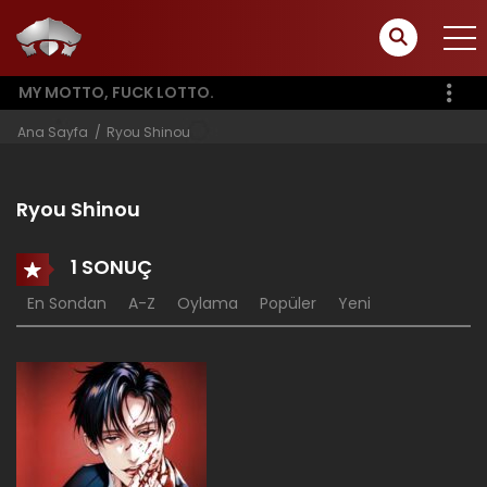
MY MOTTO, FUCK LOTTO.
Ana Sayfa
Ryou Shinou
Ryou Shinou
1 SONUÇ
En Sondan
A-Z
Oylama
Popüler
Yeni