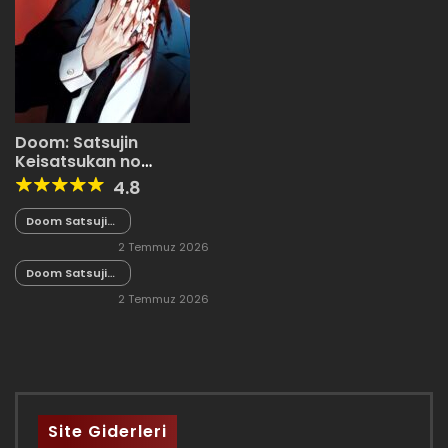
Doom: Satsujin
Keisatsukan no
Danzairoku
4.8
Doom Satsujin
Keisatsukan
2 Temmuz 2026
no Danzairoku
06.02
Doom Satsujin
Keisatsukan
2 Temmuz 2026
no Danzairoku
06.01
Site Giderleri