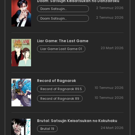
Doom: Satsujin Keisatsukan no Danzairoku
2 Temmuz 2026
Doom Satsujin
Keisatsukan no
2 Temmuz 2026
Danzairoku 06.02
Doom Satsujin
Keisatsukan no
Danzairoku 06.01
Liar Game: The Last Game
23 Mart 2026
Liar Game Last Game 01
Record of Ragnarok
10 Temmuz 2026
Record of Ragnarok 89.5
10 Temmuz 2026
Record of Ragnarok 89
Brutal: Satsujin Keisatsukan no Kokuhaku
24 Mart 2026
Brutal 19