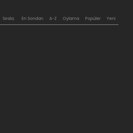
Sırala;
En Sondan
A-Z
Oylama
Popüler
Yeni