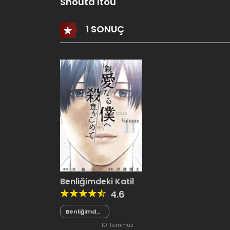
Shouta Itou
1 SONUÇ
Benliğimdeki Katil
4.6
Benliğimdeki
Katil 97.5
10 Temmuz