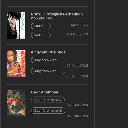
Brutal: Satsujin Keisatsukan
no Kokuhaku
24 Mart 2026
Brutal 19
24 Mart 2026
Brutal 18
Kingdom One Shot
Kingdom One
Shot 02
25 Mart 2024
Kingdom One
Shot 01
25 Mart 2024
Dear Anemone
Dear Anemone 17
15 Eylül 2024
Dear Anemone 16
15 Eylül 2024