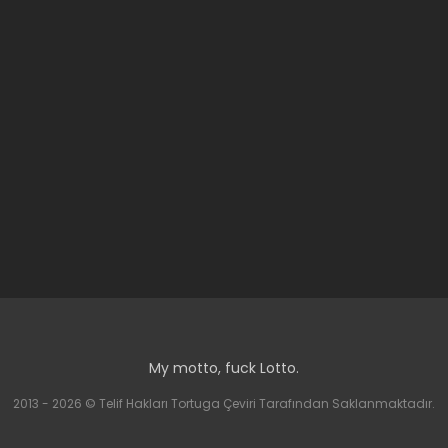
My motto, fuck Lotto.
2013 - 2026 © Telif Hakları Tortuga Çeviri Tarafından Saklanmaktadır.