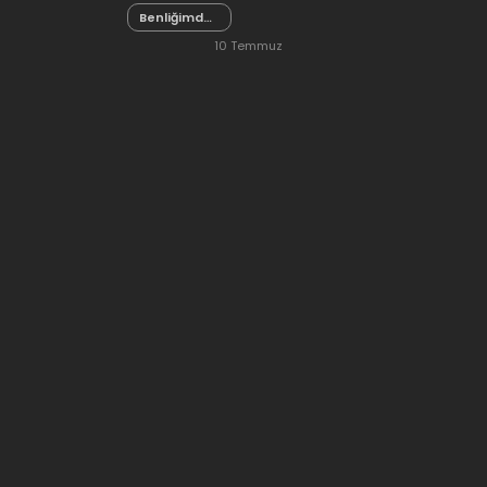
Benliğimdeki
2024
Katil 97
10 Temmuz
2024