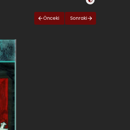
Önceki
Sonraki