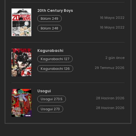
20th Century Boys
16 Mayıs 2022
Bölüm 249
16 Mayıs 2022
Bölüm 248
Kagurabachi
2 gün önce
Kagurabachi 127
29 Temmuz 2026
Kagurabachi 126
Usogui
28 Haziran 2026
Usogui 273.5
28 Haziran 2026
Usogui 273