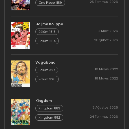
25 Temmuz 2026
One Piece 1189
Hajime no Ippo
4 Mart 2026
Bölüm 1515
20 Şubat 2026
Bölüm 1514
Vagabond
16 Mayıs 2022
Bölüm 327
16 Mayıs 2022
Bölüm 326
Kingdom
3 Ağustos 2026
Kingdom 883
24 Temmuz 2026
Kingdom 882