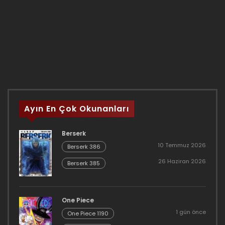
Ayın En Çok Okunanları
Berserk
10 Temmuz 2026
Berserk 386
26 Haziran 2026
Berserk 385
One Piece
1 gün önce
One Piece 1190